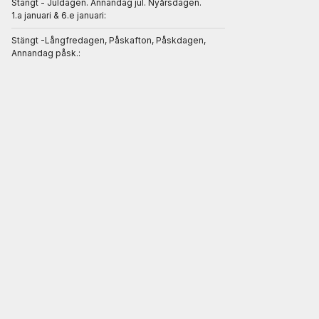
Stängt - Juldagen. Annandag jul. Nyårsdagen.
1.a januari & 6.e januari:
Stängt -Långfredagen, Påskafton, Påskdagen,
Annandag påsk.: