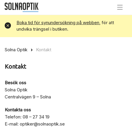
Boka tid för synundersökning på webben
, för att
Avvisa
undvika trängsel i butiken.
Solna Optik
Kontakt
Kontakt
Besök oss
Solna Optik
Centralvägen 9 – Solna
Kontakta oss
Telefon: 08 – 27 34 19
E-mail:
optiker@solnaoptik.se